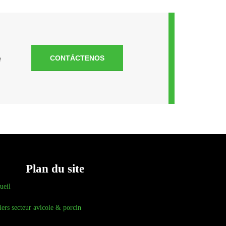
e
CONTÁCTENOS
Plan du site
ueil
iers secteur avicole & porcin