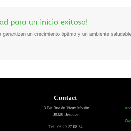
dad para un inicio exitoso!
s garantizan un crecimiento óptimo y un ambiente saludabl
Contact
13 Bis Rue du Vieux Moulin
Acc
30320 Bezouce
Pap
Tel : 06 20 27 08 54