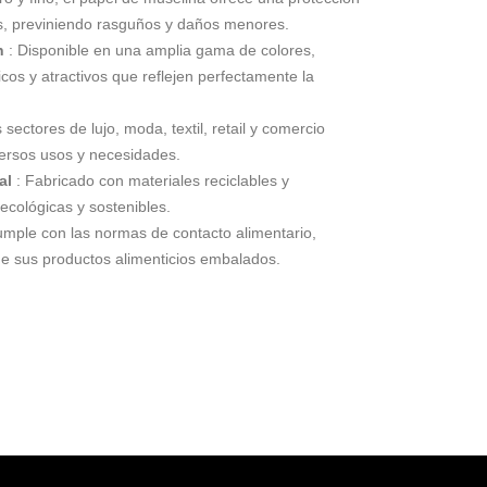
s, previniendo rasguños y daños menores.
n
: Disponible en una amplia gama de colores,
cos y atractivos que reflejen perfectamente la
 sectores de lujo, moda, textil, retail y comercio
versos usos y necesidades.
al
: Fabricado con materiales reciclables y
ecológicas y sostenibles.
mple con las normas de contacto alimentario,
de sus productos alimenticios embalados.