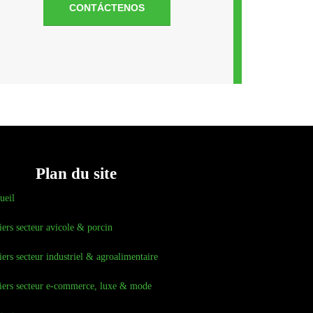
CONTÁCTENOS
Plan du site
ueil
iers secteur avicole & porcin
iers secteur industriel & agroalimentaire
iers secteur e-commerce, luxe & mode