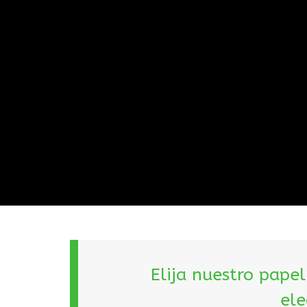
(de 18 a 45gr)
Elija nuestro pape
ele