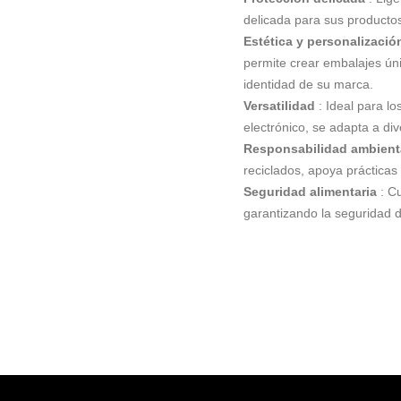
delicada para sus producto
Estética y personalizació
permite crear embalajes úni
identidad de su marca.
Versatilidad
: Ideal para los
electrónico, se adapta a di
Responsabilidad ambient
reciclados, apoya prácticas 
Seguridad alimentaria
: Cu
garantizando la seguridad 