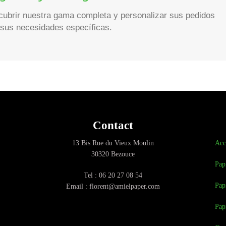
ubrir nuestra gama completa y personalizar sus pedidos
sus necesidades específicas.
Contact
13 Bis Rue du Vieux Moulin
Acc
30320 Bezouce
Pap
Tel : 06 20 27 08 54
Pap
Email : florent@amielpaper.com
Pap