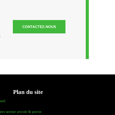
CONTACTEZ-NOUS
.
s
Plan du site
ueil
iers secteur avicole & porcin