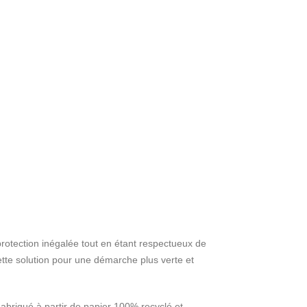
protection inégalée tout en étant respectueux de
tte solution pour une démarche plus verte et
abriqué à partir de papier 100% recyclé et