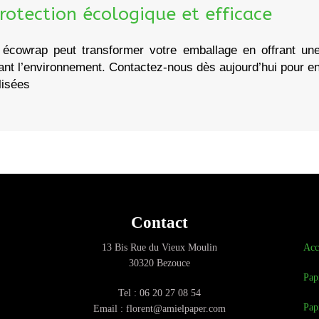
otection écologique et efficace
 écowrap peut transformer votre emballage en offrant un
tant l’environnement. Contactez-nous dès aujourd’hui pour e
lisées
Contact
13 Bis Rue du Vieux Moulin
Acc
30320 Bezouce
Pap
Tel : 06 20 27 08 54
Pap
Email : florent@amielpaper.com