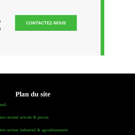
e
CONTACTEZ-NOUS
n
Plan du site
ueil
iers secteur avicole & porcin
iers secteur industriel & agroalimentaire