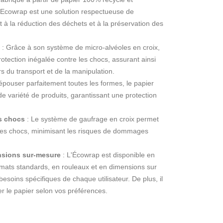
é Ecowrap est une solution respectueuse de
t à la réduction des déchets et à la préservation des
: Grâce à son système de micro-alvéoles en croix,
rotection inégalée contre les chocs, assurant ainsi
ors du transport et de la manipulation.
pouser parfaitement toutes les formes, le papier
e variété de produits, garantissant une protection
es chocs
: Le système de gaufrage en croix permet
des chocs, minimisant les risques de dommages
ensions sur-mesure
: L'Écowrap est disponible en
mats standards, en rouleaux et en dimensions sur
soins spécifiques de chaque utilisateur. De plus, il
er le papier selon vos préférences.